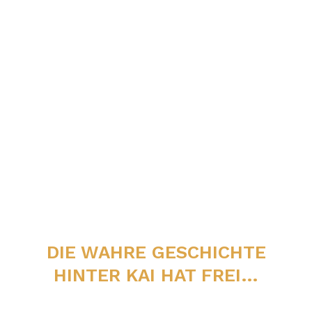
HERRENGEDECK“ – DIE ROCK-
COVERSHOW MIT DEN HITS DER
80ER BIS HEUTE
DIE WAHRE GESCHICHTE
HINTER KAI HAT FREI…