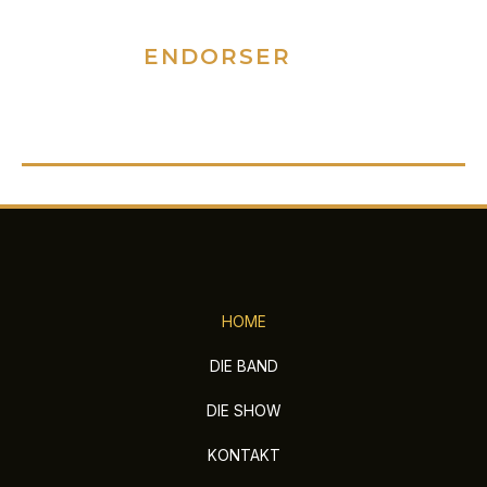
ENDORSER
ERFAHRT HIER MEHR ÜBER UNSERE PARTNER, DIE
UNS UNTERSTÜTZEN!
HOME
DIE BAND
DIE SHOW
KONTAKT