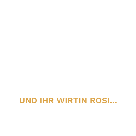
– alles kann, nichts muss und am Ende haben alle
Spaß! Klingt wie ein Slogan aus einem
Erwachsenen-Etablissement.
Aber schon Oma hat gesagt: „Dat is‘ auch „Kai hat
frei“ sein Motto!“
UND IHR WIRTIN ROSI…
Rosi – Theke
Kurt am Gesang, Lars am Bass, Flo an der Gitarre,