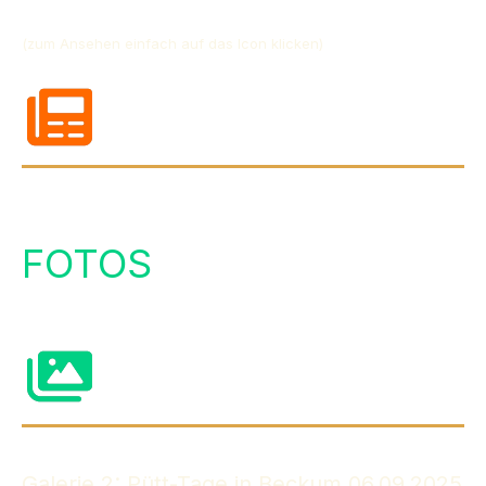
(zum Ansehen einfach auf das Icon klicken)
FOTOS
Galerie 2: Pütt-Tage in Beckum 06.09.2025