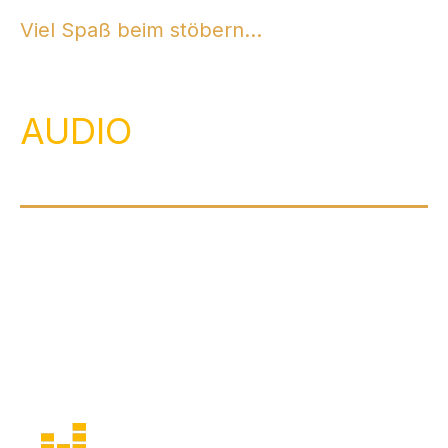
Viel Spaß beim stöbern…
AUDIO
Audio 1: Livemitschnitt vom Lippe Open Air
im August 2025, von einem unserer
Lieblingslieder, JEIN von FETTES BROT
(zum Abspielen einfach auf das Icon klicken)