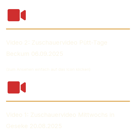
Video 2: Zuschauervideo Pütt-Tage
Beckum 06.09.2025
(zum Ansehen einfach auf das Icon klicken)
Video 1: Zuschauervideo Mittwochs in
Geseke 20.08.2025