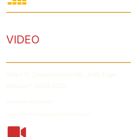
VIDEO
Video 5: Zusammenschnitt „Pütt-Tage
Beckum“ 06.09.2025
Videodreh und Schnitt:
winzlermedia.de
(zum Ansehen einfach auf das Icon klicken)