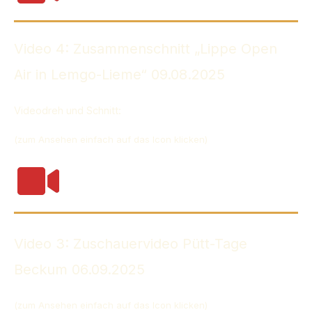
Video 4: Zusammenschnitt „Lippe Open
Air in Lemgo-Lieme“ 09.08.2025
Videodreh und Schnitt:
winzlermedia.de
(zum Ansehen einfach auf das Icon klicken)
Video 3: Zuschauervideo Pütt-Tage
Beckum 06.09.2025
(zum Ansehen einfach auf das Icon klicken)